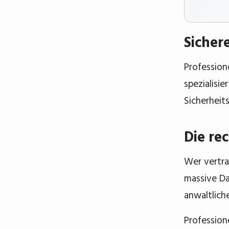
Sicher
Profession
spezialisi
Sicherheit
Die re
Wer vertrau
massive D
anwaltlich
Profession