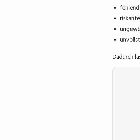
fehlend
riskant
ungewöh
unvolls
Dadurch la