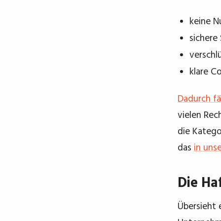
keine N
sichere
verschl
klare C
Dadurch fä
vielen Rec
die Katego
das
in uns
Die Ha
Übersieht e