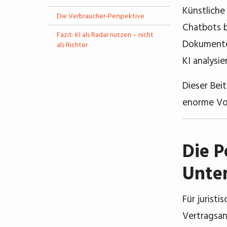
Künstliche
Die Verbraucher-Perspektive
Chatbots b
Fazit: KI als Radar nutzen – nicht
Dokumenten
als Richter
KI analysie
Dieser Bei
enorme Vor
Die P
Unte
Für jurist
Vertragsan