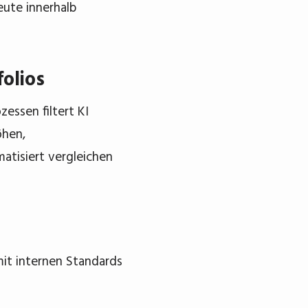
eute innerhalb
olios
essen filtert KI
öhen,
atisiert vergleichen
it internen Standards