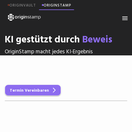
ORIGINVAULT
ORIGINSTAMP
KI gestützt durch
Beweis
OriginStamp macht jedes KI-Ergebnis
unwiderlegbar beweisbar, mit Blockchain-
Zeitstempeln für KI-Output-Integrität, Compliance
und unerschütterliches Vertrauen.
Termin Vereinbaren