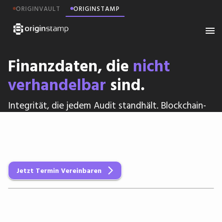
ORIGINVAULT
ORIGINSTAMP
Finanzdaten, die
nicht
verhandelbar
sind.
Integrität, die jedem Audit standhält. Blockchain-
Zeitstempel schützen Transaktionen, Compliance-
Daten und Audit Logs vor Manipulation. Neutral,
extern verifizierbar und regulatorisch unangreifbar.
Jetzt Termin Vereinbaren