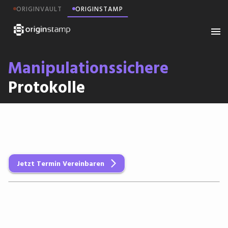
ORIGINVAULT
ORIGINSTAMP
Manipulationssichere
Protokolle
OriginStamp macht Protokolldaten unveränderlich:
der Integritäts-Layer, den jedes SIEM-, SOC- und
Forensik-Team heute braucht.
Jetzt Termin Vereinbaren